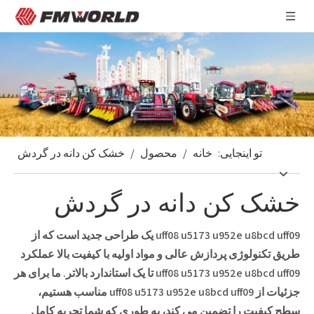
تو اینجایی:
خانه
/
محصول
/
خشک کن دانه در گردش
خشک کن دانه در گردش
uff08 u5173 u952e u8bcd uff09
یک طراحی جدید است که از
طریق تکنولوژی پردازش عالی و مواد اولیه با کیفیت بالا عملکرد
uff08 u5173 u952e u8bcd uff09
تا یک استاندارد بالاتر. ما برای هر
جزئیات از
uff08 u5173 u952e u8bcd uff09
مناسب هستیم،
سطح کیفیت را تضمین می کند، به طوری که شما تجربه کامل