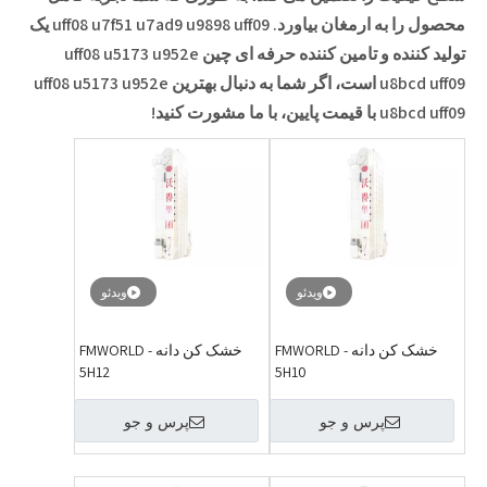
محصول را به ارمغان بیاورد.
uff08 u7f51 u7ad9 u9898 uff09
یک
تولید کننده و تامین کننده حرفه ای چین
uff08 u5173 u952e
u8bcd uff09
است، اگر شما به دنبال بهترین
uff08 u5173 u952e
u8bcd uff09
با قیمت پایین، با ما مشورت کنید!
ویدئو
ویدئو
خشک کن دانه FMWORLD -
خشک کن دانه FMWORLD -
5H12
5H10
پرس و جو
پرس و جو