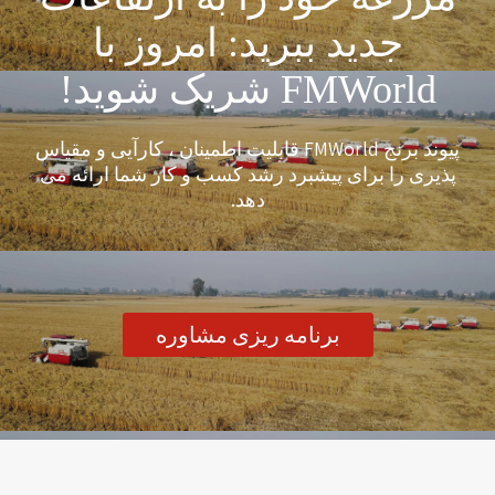
جدید ببرید: امروز با
FMWorld شریک شوید!
پیوند برنج FMWorld قابلیت اطمینان ، کارآیی و مقیاس
پذیری را برای پیشبرد رشد کسب و کار شما ارائه می
دهد.
برنامه ریزی مشاوره