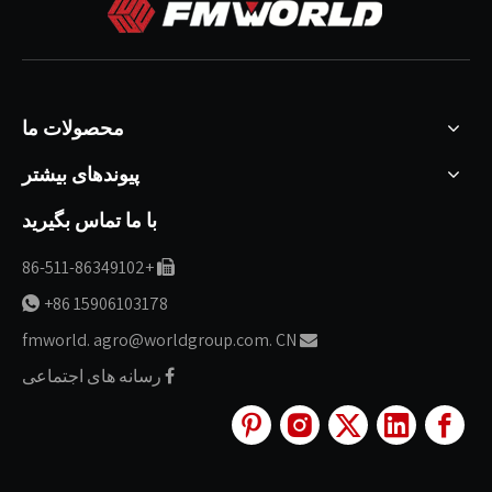
محصولات ما
پیوندهای بیشتر
با ما تماس بگیرید
+86-511-86349102

+86 15906103178

fmworld. agro@worldgroup.com. CN

رسانه های اجتماعی
