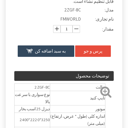
قابل تنظیم نشاء است.
مدل:
2ZGF-8C
نام تجاری:
FMWORLD
مقدار:
پرس و جو
به سبد اضافه کن
توضیحات محصول
حالت
2ZGF-8C
نوع سواری با سرعت
تایپ کنید
بالا
موتور
دیزل 25 اسب بخار
اندازه کلی (طول * عرض، ارتفاع)
3250*2220*2400
(میلی متر)