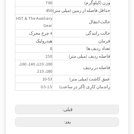
وزن (کیلوگرم)
700
حداقل فاصله از زمین (میلی متر)
450
HST & The Auxiliary
حالت انتقال
Gear
حالت رانندگی
4 چرخ محرک
فرمان
هیدرولیک
تعداد ردیف ها
8
فاصله ردیف (میلی متر)
250
100، 120، 140، 160،
فاصله در ردیف
180، 210
عمق کاشت (میلی متر)
10-53
راندمان کاری (آکر در ساعت)
0.5-1.5
قبلی:
بعد: