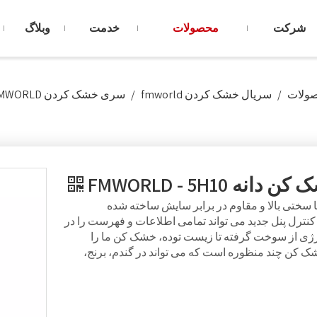
شرکت
محصولات
خدمت
وبلاگ
ولات
/
سریال خشک کردن fmworld
/
سری خشک کردن FMWORLD
 دانه FMWORLD - 5H10
سری FMWORLD 5H از موادی با سختی بالا و مقاوم در برابر سایش ساخته شده
 کنترل پنل جدید می تواند تمامی اطلاعات و فهرست را در
رژی از سوخت گرفته تا زیست توده، خشک کن ما را
می کند.سری 5H همچنین یک خشک کن چند منظوره است که می تواند در گندم، برنج،