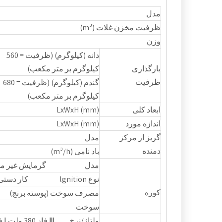
مدل
ظرفیت مخزن غلات (m³)
وزن
دانه (کیلوگرم) (ظرفیت = 560
بارگذاری
کیلوگرم بر متر مکعب)
ظرفیت
گندم (کیلوگرم) (ظرفیت = 680
کیلوگرم بر متر مکعب)
ابعاد کلی
LxWxH (mm)
اندازه مورد
LxWxH (mm)
گریز از مرکز
مدل
دمنده
باد نامی (m³/h)
مدل گرمایش غیر مست
نوع lgnition کار دستی
کوره
مصرف سوخت (پوسته برنج)
سوخت
ولتاژ/نرخ Ⅲ فاز 380 ولت Ⅰ فاز 220 ولت / 50 هرتز