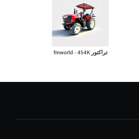
تراکتور fmworld - 454K
تراکتور  604F