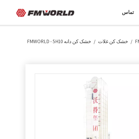
تماس
/
خشک کن غلات
/
خشک کن دانه FMWORLD - 5H10