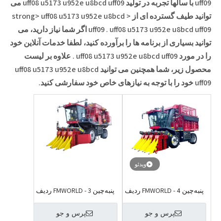
uff09
با سالها تجربه در تولید
uff08 u5173 u952e u8bcd uff09
می
توانید طیف گسترده ای از < strong> uff08 u5173 u952e u8bcd
uff08 u5173 u952e u8bcd uff09
.
uff09
اگر شما نیاز دارید، می
توانید بسیاری از برنامه ها را برآورده کنید، لطفا خدمات آنلاین خود
را در مورد
uff08 u5173 u952e u8bcd uff09
. علاوه بر لیست
محصول زیر، شما همچنین می توانید
uff08 u5173 u952e u8bcd
uff09
خود را با توجه به نیازهای خاص خود سفارشی کنید.
ویدئو
پنبه‌چین FMWORLD - 4 ردیف
پنبه‌چین FMWORLD - 3 ردیف
پرس و جو
پرس و جو