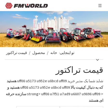
تو اینجایی:
خانه
/
محصول
/
قیمت تراکتور
قیمت تراکتور
شاید شما یک مدیر خرید
uff08 u5173 u952e u8bcd uff09
هستید
که به دنبال کیفیت بالا
uff08 u5173 u952e u8bcd uff09
هستید و
< strong> uff08 u7f51 u7ad9 u6807 u9898 uff09
سازنده حرفه
ای هستند