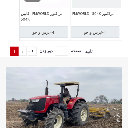
تراکتور FMWORLD - 504K
تراکتور FMWORLD - کابین
504K
پرس و جو
پرس و جو
تایید
صفحه
دور زدن
1
2
»