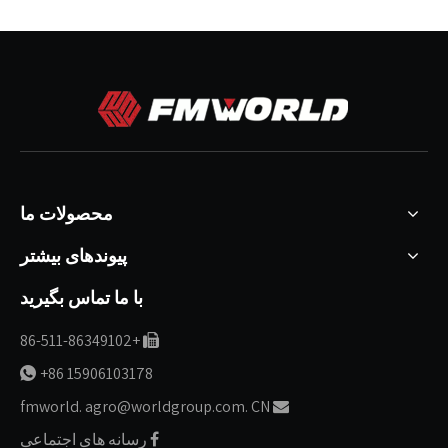
محصولات ما
پیوندهای بیشتر
با ما تماس بگیرید
+86-511-86349102

+86 15906103178

fmworld. agro@worldgroup.com. CN

رسانه های اجتماعی
