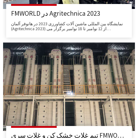
FMWORLD در Agritechnica 2023
نمایشگاه بین المللی ماشین آلات کشاورزی 2023 در هانوفر آلمان
(Agritechnica 2023) از 12 نوامبر تا 18 نوامبر برگزار می
شود.نمایشگاه بین المللی ماشین آلات کشاورزی Agritechnica
Hannover توسط انجمن کشاورزی آلمان (DLG) برگزار می شود.در
سال 1985 تاسیس شد و
تیم غلات خشک کن و غلات سری FMWORLD 5H