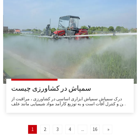
سمپاش در کشاورزی چیست
درک سمپاش سمپاش ابزاری اساسی در کشاورزی ، مراقبت از
چمن و کنترل آفات است و به توزیع کارآمد مواد شیمیایی مانند علف
کش ها ، سموم دفع آفات و کود کمک می کند. آنها حتی کاربرد را
تضمین می کنند ، زباله ها را به حداقل می رسانند و در حالی که
اپراتورها را از HAR در امان نگه می دارند ، بهره وری را افزایش می
دهند.
1
2
3
4
...
16
»