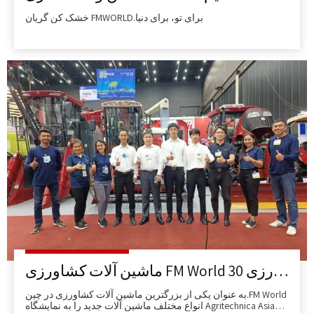
خشک کن گریان FMWORLD.برای تو، برای دنیا
ماشین آلات کشاورزی FM World 30 دستگاه از جمله برداشت کننده ها و تراکتورهای جدید نیشکر را در بزرگترین نمایشگاه کشاورزی - Agritechnica Asia in The Spot طی 3 روز فروخت.
به عنوان یکی از بزرگترین ماشین آلات کشاورزی در چین.FM World
انواع مختلف ماشین آلات جدید را به نمایشگاه Agritechnica Asia