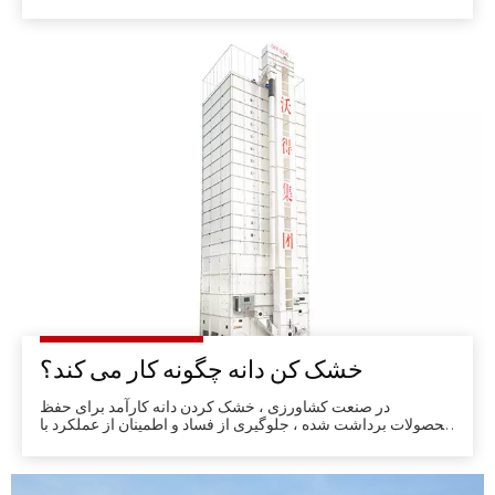
2022، یکی از بزرگترین ماشین های کشاورزی در آسیا، آورد.با
کنترل شدن ویروس کرونابیش از 10000 بازدیدکننده و بیش از 300
غرفه‌دار به بانکوک، تایلند آمدند.
خشک کن دانه چگونه کار می کند؟
در صنعت کشاورزی ، خشک کردن دانه کارآمد برای حفظ
محصولات برداشت شده ، جلوگیری از فساد و اطمینان از عملکرد با
کیفیت بالا بسیار مهم است. خشک کن های دانه با کاهش رطوبت در
غلات ، در مدیریت پس از برداشت نقش اساسی دارند و در نتیجه
باعث افزایش طول عمر ذخیره سازی و حداقل می شوند