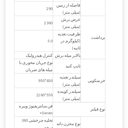
فاصله از زمین
290
(میلی متر)
عرض برش
2360
(میلی متر)
ظرفیت تغذیه
برداشت
(کیلوگرم در
5.0
ثانیه)
بالابر میله برش
کنترل هیدرولیک
نوع جریان محوری با
تایپ کنید
میله های ضربان
سیلندر تغذیه
خرمنکوبی
650*950
(میلی متر)
سیلندر کوبنده
550*1260
(میلی متر)
فن سانتریفیوژ ویبره
نوع فیلتر
Sieves+
تخلیه چرخشی 360
نوع مخزن دانه
درجه