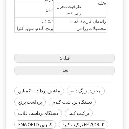
تخلیه
ظرفیت مخزن
1.47
دانه (m³)
راندمان کاری (ha./h)
0.4-0.7
محصولات زراعی
برنج، گندم، سویا، کلزا
قبلی:
بعد:
مخزن بزرگ دانه
ماشین برداشت کمباین
دستگاه برداشت گندم
برداشت برنج
ترکیب کنید
دستگاه برداشت غلات
FMWORLD ترکیب کنید
کمباین FMWORLD