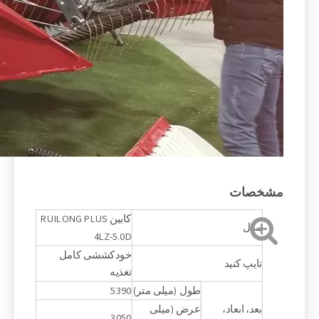
مشخصات
کابین RUILONG PLUS
مدل
4LZ-5.0D
خودکششی کامل
تایپ کنید
تغذیه
طول (میلی متر)
5390
بعد، ابعاد،
عرض (میلی
3050