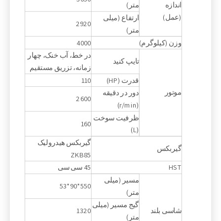
اندازه
متر)
(عمل)
ارتفاع (میلی
2920
متر)
وزن (کیلوگرم)
4000
در خط، آب خنک، چهار
تایپ کنید
زمانه، تزریق مستقیم
قدرت (HP)
110
موتور
دور در دقیقه
2600
(r/min)
ظرفیت سوخت
160
(L)
گیربکس هیدرولیک
گیربکس
ZKB85
HST
45 سی سی
مسیر (میلی
550*90*53
متر)
گیج مسیر (میلی
شاسی بلند
1320
متر)