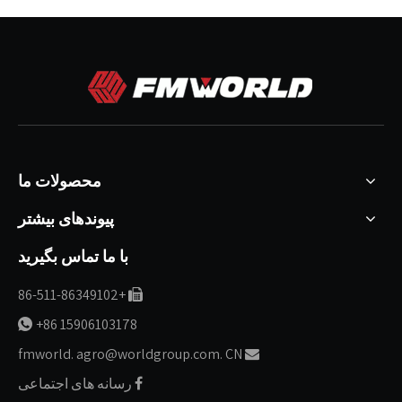
محصولات ما
پیوندهای بیشتر
با ما تماس بگیرید
+86-511-86349102

+86 15906103178

fmworld. agro@worldgroup.com. CN

رسانه های اجتماعی
