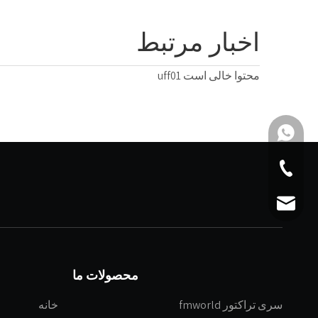
اخبار مرتبط
محتوا خالی است uff01
+86 15906103178
+86-511-86349102
fmworld.agro@wor
محصولات ما
سری تراکتور fmworld
خانه