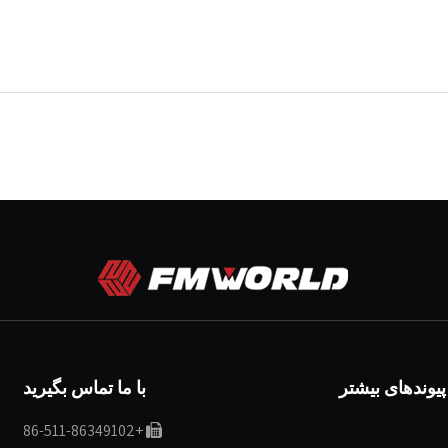
پیوندهای بیشتر
با ما تماس بگیرید
+86-511-86349102
