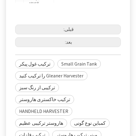
ظرفیت تغذیه
برداشت
4.0
(کیلوگرم در ثانیه)
کنترل
بالابر میله برش
هیدرولیک
نوع جریان
محوری با
تایپ کنید
میله های
خرمنکوبی
ضربان
سیلندر کوبنده (میلی
قبلی:
620*2000
متر)
فن
سانتریفیوژ
نوع فیلتر
ویبره
بعد:
Sieves+
نوع مخزن دانه
نوع دستی
تخلیه
0.3 متر
مخزن غلات
مربع
راندمان کاری (هکتار در ساعت)
0.37-0.66
برنج، گندم،
محصولات زراعی
کلزا، سویا
Small Grain Tank
ترکیب غول پیکر
Gleaner Harvester را ترکیب کنید
ترکیبی از رنگ سبز
ترکیب خاکستری هاروستر
HANDHELD HARVESTER
کمباین نوع گونی
هاروستر ترکیبی عظیم
مینی ترکیب هاروستر
ترکیب فلزات