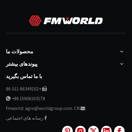
محصولات ما
پیوندهای بیشتر
با ما تماس بگیرید
+86-511-86349102

+86 15906103178

fmworld. agro@worldgroup.com. CN

رسانه های اجتماعی
