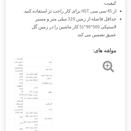
کیفیت.
از 45 سی سی HST برای کار راحت تر استفاده کنید.
حداقل فاصله از زمین 320 میلی متر و مسیر
لاستیکی 500*90*51 کار ماشین را در زمین گل
عمیق تضمین می کند.
مولفه های:
4LZ-4.0E
مدل
(مخزن دانه
سامل)
خودکششی
تایپ کنید
کامل تغذیه
طول (میلی متر)
4960
بعد، ابعاد، اندازه
عرض (میلی متر)
2890
(عمل)
ارتفاع (میلی متر)
2700
وزن (کیلوگرم)
3100
چانگچای
مدل
4L88
موتور
قدرت (HP)
88
دور در دقیقه (r/min)
2600
ظرفیت سوخت (L)
130
گیربکس
گیربکس
هیدرولیک
ZKB85
HST
45 سی سی
مسیر (میلی متر)
500*90*51
مرکز مسیر (میلی
1150
شاسی بلند
متر)
فاصله از زمین (میلی
320
متر)
عرض برش (میلی
2000
متر)