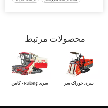
محصولات مرتبط
FMWO
سری خوراک سر
سری Ruilong - کابین
T